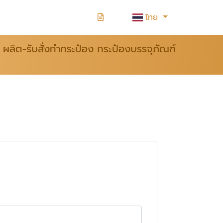
ไทย
ผลิต-รับสั่งทำกระป๋อง กระป๋องบรรจุภัณฑ์