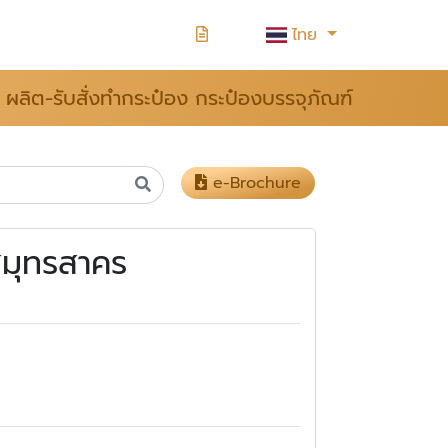
ไทย
ผลิต-รับสั่งทำกระป๋อง กระป๋องบรรจุภัณฑ์
e-Brochure
สมุทรสาคร