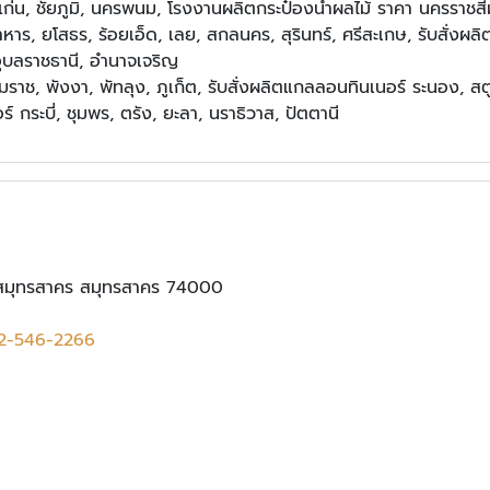
่น, ชัยภูมิ, นครพนม, โรงงานผลิตกระป๋องน้ำผลไม้ ราคา นครราชสีมา,
าหาร, ยโสธร, ร้อยเอ็ด, เลย, สกลนคร, สุรินทร์, ศรีสะเกษ, รับสั่
อุบลราชธานี, อำนาจเจริญ
ราช, พังงา, พัทลุง, ภูเก็ต, รับสั่งผลิตแกลลอนทินเนอร์ ระนอง, ส
์ กระบี่, ชุมพร, ตรัง, ยะลา, นราธิวาส, ปัตตานี
องสมุทรสาคร สมุทรสาคร 74000
2-546-2266