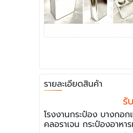
รายละเอียดสินค้า
รั
โรงงานกระป๋อง บางกอกแค
คลอราเจน กระป๋องอาหารเส