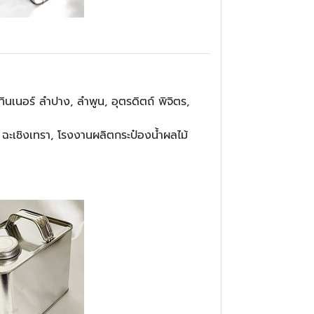
ินเนอร์ ลำปาง, ลำพูน, อุตรดิตถ์ พิจิตร,
, ฉะเชิงเทรา, โรงงานผลิตกระป๋องน้ำผลไม้