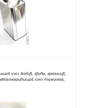
อร์ ราคา สิงห์บุรี, สุโขทัย, สุพรรณบุรี,
สั่งผลิตแกลลอนทินเนอร์ ราคา กำแพงเพชร,