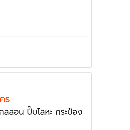
าคร
กลลอน ปี๊บโลหะ กระป๋อง