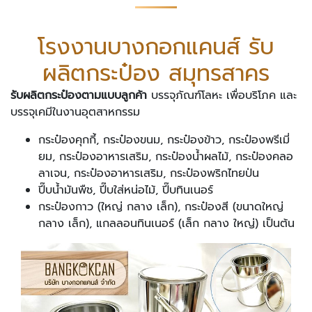
โรงงานบางกอกแคนส์ รับ
ผลิตกระป๋อง สมุทรสาคร
รับผลิตกระป๋องตามแบบลูกค้า
บรรจุภัณฑ์โลหะ เพื่อบริโภค และ
บรรจุเคมีในงานอุตสาหกรรม
กระป๋องคุกกี้, กระป๋องขนม, กระป๋องข้าว, กระป๋องพรีเมี่
ยม, กระป๋องอาหารเสริม, กระป๋องน้ำผลไม้, กระป๋องคลอ
ลาเจน, กระป๋องอาหารเสริม, กระป๋องพริกไทยป่น
ปี๊บน้ำมันพืช, ปี๊บใส่หน่อไม้, ปี๊บทินเนอร์
กระป๋องกาว (ใหญ่ กลาง เล็ก), กระป๋องสี (ขนาดใหญ่
กลาง เล็ก), แกลลอนทินเนอร์ (เล็ก กลาง ใหญ่) เป็นต้น