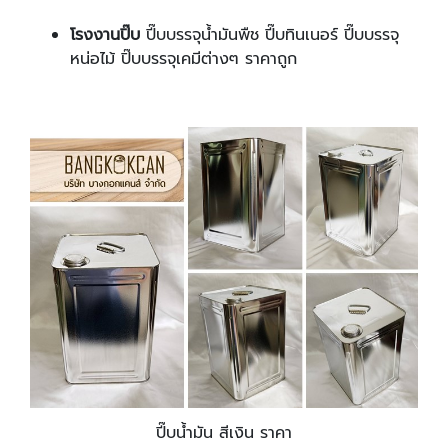
โรงงานปิ๊บ
ปี๊บบรรจุน้ำมันพืช ปี๊บทินเนอร์ ปี๊บบรรจุ
หน่อไม้ ปิ๊บบรรจุเคมีต่างๆ ราคาถูก
ปี๊บน้ำมัน สีเงิน ราคา