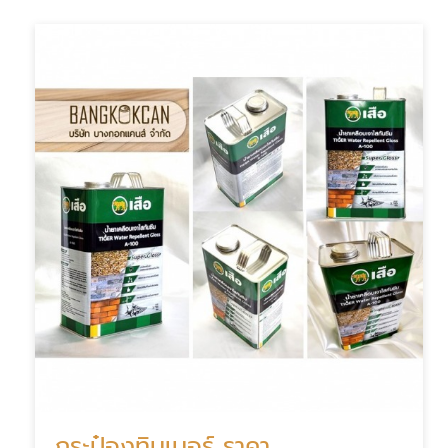
กระป๋องทินเนอร์ ราคา