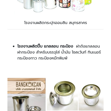
โรงงานผลิตกระปุกออมสิน สมุทรสาคร
โรงงานผลิตปิ๊บ แกลลอน กระป๋อง
ฝาถังแกลลอน
ฝากระป๋อง สำหรับบรรจุใส่ น้ำมัน โซลเว้นท์ ทินเนอร์
กระป๋องกาว กระป๋องหมึกพิมพ์