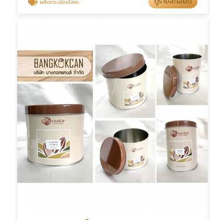
ดูรายละเอียด
ผลิตกระป๋องโลหะ