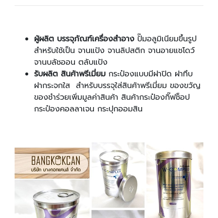
ผู้ผลิต บรรจุภัณฑ์เครื่องสำอาง
ปั๊มอลูมิเนียมขึ้นรูป
สำหรับใช้เป็น จานแป้ง จานลิปสติก จานอายแชโดว์
จานบลัชออน ตลับแป้ง
รับผลิต สินค้าพรีเมี่ยม
กระป๋องแบบมีฝาปิด ฝาทึบ
ฝากระจกใส สำหรับบรรจุใส่สินค้าพรีเมี่ยม ของขวัญ
ของชำร่วยเพิ่มมูลค่าสินค้า สินค้ากระป๋องกิ๊ฟช็อป
กระป๋องคอลลาเจน กระปุกออมสิน