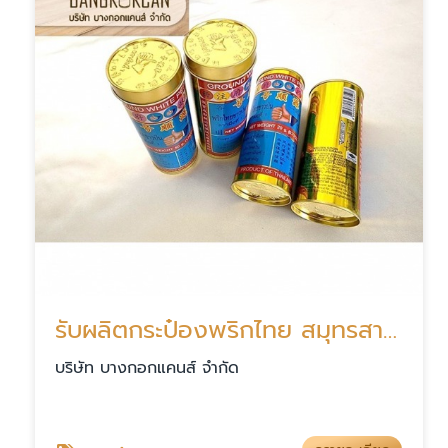
รับผลิตกระป๋องพริกไทย สมุทรสาคร
บริษัท บางกอกแคนส์ จำกัด