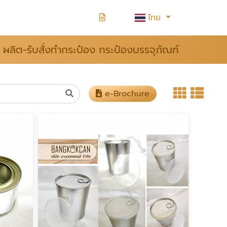
ไทย
ผลิต-รับสั่งทำกระป๋อง กระป๋องบรรจุภัณฑ์
e-Brochure