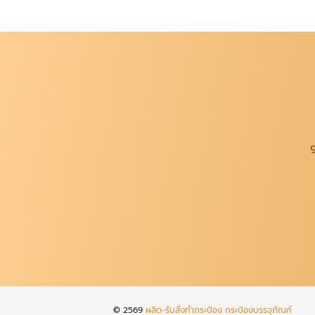
© 2569
ผลิต-รับสั่งทำกระป๋อง กระป๋องบรรจุภัณฑ์