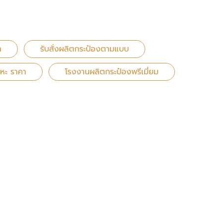
า
รับสั่งผลิตกระป๋องตามแบบ
ลหะ ราคา
โรงงานผลิตกระป๋องพรีเมี่ยม