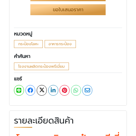
ขอใบเสนอราคา
หมวดหมู่
กระป๋องโลหะ
อาหารกระป๋อง
คำค้นหา
โรงงานผลิตกระป๋องพรีเมี่ยม
แชร์
รายละเอียดสินค้า