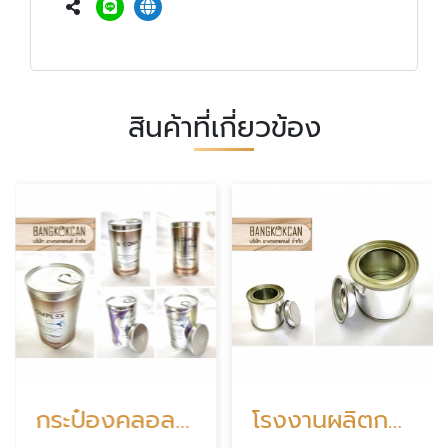
สินค้าที่เกี่ยวข้อง
กระป๋องคลอลาเจน ราคาโรงงาน
โรงงานผลิตกระป๋องกาว ราคา